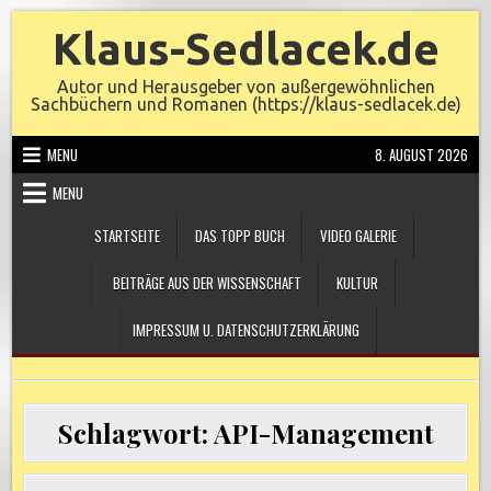
Skip
Klaus-Sedlacek.de
to
content
Autor und Herausgeber von außergewöhnlichen
Sachbüchern und Romanen (https://klaus-sedlacek.de)
MENU
8. AUGUST 2026
MENU
STARTSEITE
DAS TOPP BUCH
VIDEO GALERIE
BEITRÄGE AUS DER WISSENSCHAFT
KULTUR
IMPRESSUM U. DATENSCHUTZERKLÄRUNG
Schlagwort:
API-Management