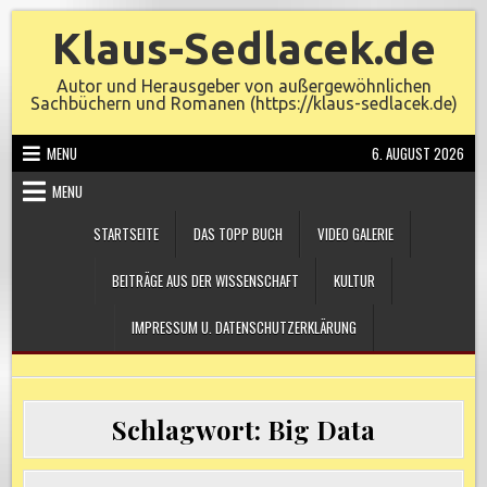
Skip
Klaus-Sedlacek.de
to
content
Autor und Herausgeber von außergewöhnlichen
Sachbüchern und Romanen (https://klaus-sedlacek.de)
MENU
6. AUGUST 2026
MENU
STARTSEITE
DAS TOPP BUCH
VIDEO GALERIE
BEITRÄGE AUS DER WISSENSCHAFT
KULTUR
IMPRESSUM U. DATENSCHUTZERKLÄRUNG
Schlagwort:
Big Data