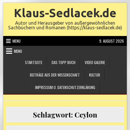
Skip
Klaus-Sedlacek.de
to
content
Autor und Herausgeber von außergewöhnlichen
Sachbüchern und Romanen (https://klaus-sedlacek.de)
MENU
9. AUGUST 2026
MENU
STARTSEITE
DAS TOPP BUCH
VIDEO GALERIE
BEITRÄGE AUS DER WISSENSCHAFT
KULTUR
IMPRESSUM U. DATENSCHUTZERKLÄRUNG
Schlagwort:
Ceylon