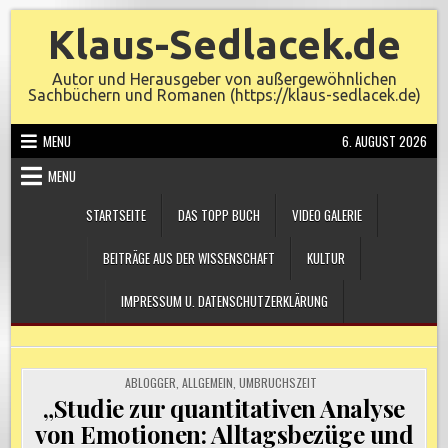
Skip
Klaus-Sedlacek.de
to
content
Autor und Herausgeber von außergewöhnlichen
Sachbüchern und Romanen (https://klaus-sedlacek.de)
MENU
6. AUGUST 2026
MENU
STARTSEITE
DAS TOPP BUCH
VIDEO GALERIE
BEITRÄGE AUS DER WISSENSCHAFT
KULTUR
IMPRESSUM U. DATENSCHUTZERKLÄRUNG
POSTED
ABLOGGER
,
ALLGEMEIN
,
UMBRUCHSZEIT
IN
„Studie zur quantitativen Analyse
von Emotionen: Alltagsbezüge und