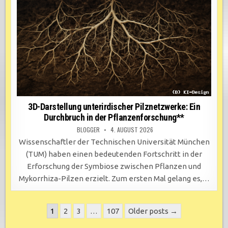
3D-Darstellung unterirdischer Pilznetzwerke: Ein
Durchbruch in der Pflanzenforschung**
BLOGGER
4. AUGUST 2026
Wissenschaftler der Technischen Universität München
(TUM) haben einen bedeutenden Fortschritt in der
Erforschung der Symbiose zwischen Pflanzen und
Mykorrhiza-Pilzen erzielt. Zum ersten Mal gelang es,…
Seitennummerierung
1
2
3
…
107
Older posts →
der