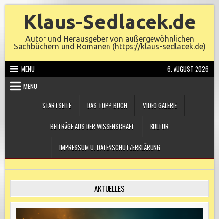
Skip
Klaus-Sedlacek.de
to
content
Autor und Herausgeber von außergewöhnlichen
Sachbüchern und Romanen (https://klaus-sedlacek.de)
MENU
6. AUGUST 2026
MENU
STARTSEITE
DAS TOPP BUCH
VIDEO GALERIE
BEITRÄGE AUS DER WISSENSCHAFT
KULTUR
IMPRESSUM U. DATENSCHUTZERKLÄRUNG
AKTUELLES