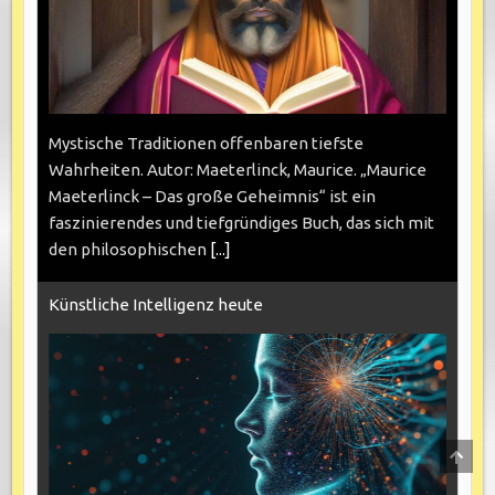
Mystische Traditionen offenbaren tiefste
Wahrheiten. Autor: Maeterlinck, Maurice. „Maurice
Maeterlinck – Das große Geheimnis“ ist ein
faszinierendes und tiefgründiges Buch, das sich mit
den philosophischen
[...]
Künstliche Intelligenz heute
SCRO
TO
TOP