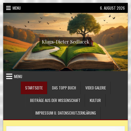
Skip
MENU
6. AUGUST 2026
to
content
Klaus-Dieter Sedlacek
MENU
STARTSEITE
DAS TOPP BUCH
VIDEO GALERIE
BEITRÄGE AUS DER WISSENSCHAFT
KULTUR
IMPRESSUM U. DATENSCHUTZERKLÄRUNG