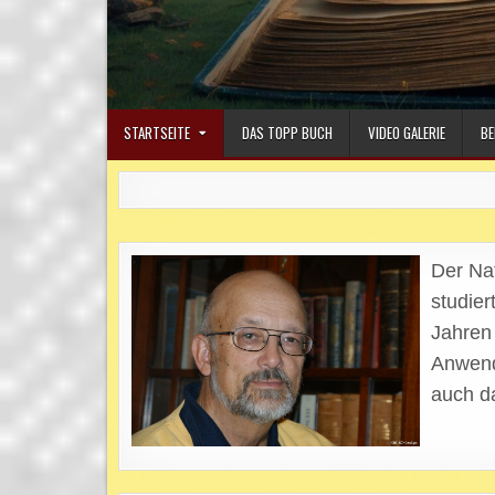
STARTSEITE
DAS TOPP BUCH
VIDEO GALERIE
BE
Der Nat
studie
Jahren 
Anwend
auch d