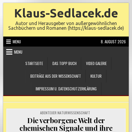
Skip
Klaus-Sedlacek.de
to
content
Autor und Herausgeber von außergewöhnlichen
Sachbüchern und Romanen (https://klaus-sedlacek.de)
MENU
8. AUGUST 2026
MENU
STARTSEITE
DAS TOPP BUCH
VIDEO GALERIE
BEITRÄGE AUS DER WISSENSCHAFT
KULTUR
IMPRESSUM U. DATENSCHUTZERKLÄRUNG
POSTED
ABENTEUER NATURWISSENSCHAFT
IN
Die verborgene Welt der
chemischen Signale und ihre