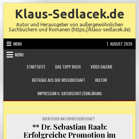
Skip
Klaus-Sedlacek.de
to
content
Autor und Herausgeber von außergewöhnlichen
Sachbüchern und Romanen (https://klaus-sedlacek.de)
MENU
7. AUGUST 2026
MENU
STARTSEITE
DAS TOPP BUCH
VIDEO GALERIE
BEITRÄGE AUS DER WISSENSCHAFT
KULTUR
IMPRESSUM U. DATENSCHUTZERKLÄRUNG
POSTED
ABENTEUER NATURWISSENSCHAFT
IN
** Dr. Sebastian Raab:
Erfolgreiche Promotion im