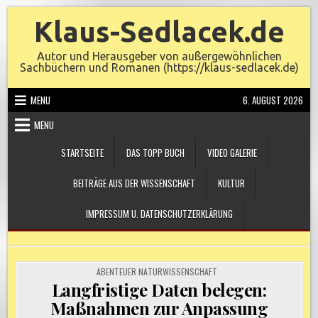
Skip
Klaus-Sedlacek.de
to
content
Autor und Herausgeber von außergewöhnlichen
Sachbüchern und Romanen (https://klaus-sedlacek.de)
MENU
6. AUGUST 2026
MENU
STARTSEITE
DAS TOPP BUCH
VIDEO GALERIE
BEITRÄGE AUS DER WISSENSCHAFT
KULTUR
IMPRESSUM U. DATENSCHUTZERKLÄRUNG
POSTED
ABENTEUER NATURWISSENSCHAFT
IN
Langfristige Daten belegen:
Maßnahmen zur Anpassung