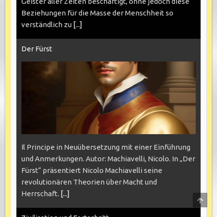
Geister aller Zeiten beschäftigt, ohne jedoch diese
Beziehungen für die Masse der Menschheit so
verständlich zu
[...]
Der Fürst
Il Principe in Neuübersetzung mit einer Einführung
und Anmerkungen. Autor: Machiavelli, Nicolo. In „Der
Fürst“ präsentiert Nicolo Machiavelli seine
revolutionären Theorien über Macht und
Herrschaft.
[...]
SCRO
TO
TOP