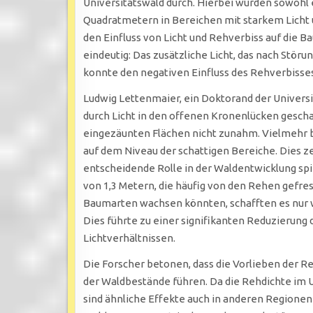
Universitätswald durch. Hierbei wurden sowohl 
Quadratmetern in Bereichen mit starkem Licht u
den Einfluss von Licht und Rehverbiss auf die B
eindeutig: Das zusätzliche Licht, das nach Stör
konnte den negativen Einfluss des Rehverbisses
Ludwig Lettenmaier, ein Doktorand der Universit
durch Licht in den offenen Kronenlücken gescha
eingezäunten Flächen nicht zunahm. Vielmehr b
auf dem Niveau der schattigen Bereiche. Dies ze
entscheidende Rolle in der Waldentwicklung spi
von 1,3 Metern, die häufig von den Rehen gefre
Baumarten wachsen könnten, schafften es nur we
Dies führte zu einer signifikanten Reduzierung
Lichtverhältnissen.
Die Forscher betonen, dass die Vorlieben der
der Waldbestände führen. Da die Rehdichte im Un
sind ähnliche Effekte auch in anderen Regionen