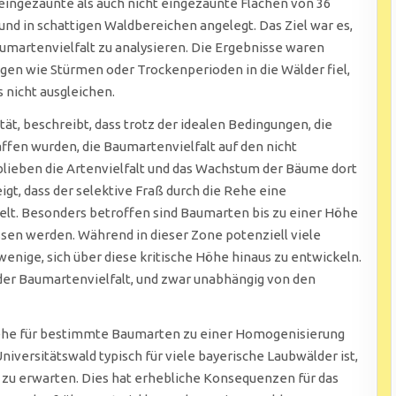
eingezäunte als auch nicht eingezäunte Flächen von 36
nd in schattigen Waldbereichen angelegt. Das Ziel war es,
aumartenvielfalt zu analysieren. Die Ergebnisse waren
ungen wie Stürmen oder Trockenperioden in die Wälder fiel,
 nicht ausgleichen.
ät, beschreibt, dass trotz der idealen Bedingungen, die
ffen wurden, die Baumartenvielfalt auf den nicht
lieben die Artenvielfalt und das Wachstum der Bäume dort
igt, dass der selektive Fraß durch die Rehe eine
elt. Besonders betroffen sind Baumarten bis zu einer Höhe
ssen werden. Während in dieser Zone potenziell viele
nige, sich über diese kritische Höhe hinaus zu entwickeln.
 der Baumartenvielfalt, und zwar unabhängig von den
 Rehe für bestimmte Baumarten zu einer Homogenisierung
iversitätswald typisch für viele bayerische Laubwälder ist,
 zu erwarten. Dies hat erhebliche Konsequenzen für das