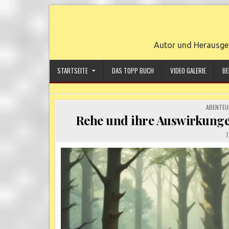
Skip
to
content
Autor und Herausge
STARTSEITE
DAS TOPP BUCH
VIDEO GALERIE
BE
POSTED
ABENTEU
IN
Rehe und ihre Auswirkungen
7