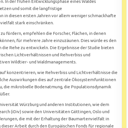
 In der frühen Entwicklungsphase eines Waldes
tzen und somit die langfristige
n diesen ersten Jahren vor allem weniger schmackhafte
vielfalt stark einschränken.
zu fördern, empfehlen die Forscher, Flächen, in denen
 können, für mehrere Jahre einzuzäunen. Dies würde es den
die Rehe zu entwickeln. Die Ergebnisse der Studie bieten
wischen Lichtverhältnissen und Rehverbiss und
ativen Wildtier- und Waldmanagements.
uf konzentrieren, wie Rehverbiss und Lichtverhältnisse die
lche Auswirkungen dies auf zentrale Ökosystemfunktionen
u, die mikrobielle Bodenatmung, die Populationsdynamik
üßer.
iversität Würzburg und anderen Institutionen, wie dem
arch (iDiv) sowie den Universitäten Göttingen, Oslo und
derungen, die mit der Erhaltung der Baumartenvielfalt in
dieser Arbeit durch den Europäischen Fonds für regionale