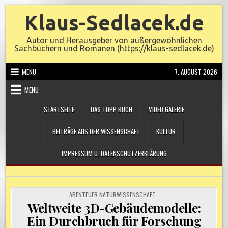
Skip
Klaus-Sedlacek.de
to
content
Autor und Herausgeber von außergewöhnlichen
Sachbüchern und Romanen (https://klaus-sedlacek.de)
MENU
7. AUGUST 2026
MENU
STARTSEITE
DAS TOPP BUCH
VIDEO GALERIE
BEITRÄGE AUS DER WISSENSCHAFT
KULTUR
IMPRESSUM U. DATENSCHUTZERKLÄRUNG
POSTED
ABENTEUER NATURWISSENSCHAFT
IN
Weltweite 3D-Gebäudemodelle:
Ein Durchbruch für Forschung