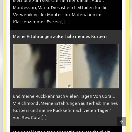
Methode zum Selbstlernen der Kinder. Autor:
Montessori, Maria. Dies ist ein Leitfaden für die
Verwendung der Montessori-Materialien im
Klassenzimmer. Es zeigt,
[...]
Meine Erfahrungen außerhalb meines Körpers
und meine Rückkehr nach vielen Tagen Von Cora L.
V. Richmond „Meine Erfahrungen außerhalb meines
Körpers und meine Rückkehr nach vielen Tagen“
von Rev. Cora
[...]
SCRO
TO
TOP