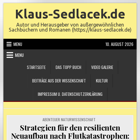
Skip
Klaus-Sedlacek.de
to
content
Autor und Herausgeber von außergewöhnlichen
Sachbüchern und Romanen (https://klaus-sedlacek.de)
MENU
10. AUGUST 2026
MENU
STARTSEITE
DAS TOPP BUCH
VIDEO GALERIE
BEITRÄGE AUS DER WISSENSCHAFT
KULTUR
IMPRESSUM U. DATENSCHUTZERKLÄRUNG
POSTED
ABENTEUER NATURWISSENSCHAFT
IN
Strategien für den resilienten
Neuaufbau nach Flutkatastrophen: