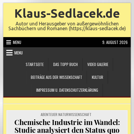
Skip
Klaus-Sedlacek.de
to
content
Autor und Herausgeber von außergewöhnlichen
Sachbüchern und Romanen (https://klaus-sedlacek.de)
MENU
9. AUGUST 2026
MENU
STARTSEITE
DAS TOPP BUCH
VIDEO GALERIE
BEITRÄGE AUS DER WISSENSCHAFT
KULTUR
IMPRESSUM U. DATENSCHUTZERKLÄRUNG
POSTED
ABENTEUER NATURWISSENSCHAFT
IN
Chemische Industrie im Wandel:
Studie analysiert den Status quo