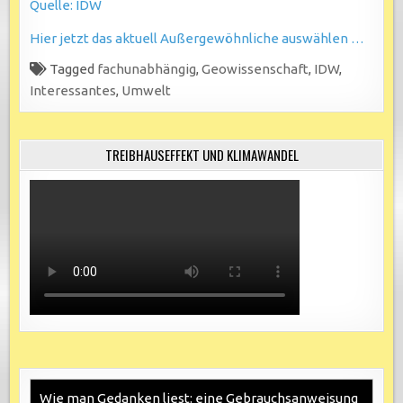
Quelle: IDW
Hier jetzt das aktuell Außergewöhnliche auswählen …
Tagged
fachunabhängig
,
Geowissenschaft
,
IDW
,
Interessantes
,
Umwelt
TREIBHAUSEFFEKT UND KLIMAWANDEL
Wie man Gedanken liest: eine Gebrauchsanweisung