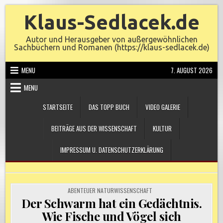
Skip
Klaus-Sedlacek.de
to
content
Autor und Herausgeber von außergewöhnlichen
Sachbüchern und Romanen (https://klaus-sedlacek.de)
MENU
7. AUGUST 2026
MENU
STARTSEITE
DAS TOPP BUCH
VIDEO GALERIE
BEITRÄGE AUS DER WISSENSCHAFT
KULTUR
IMPRESSUM U. DATENSCHUTZERKLÄRUNG
POSTED
ABENTEUER NATURWISSENSCHAFT
IN
Der Schwarm hat ein Gedächtnis.
Wie Fische und Vögel sich