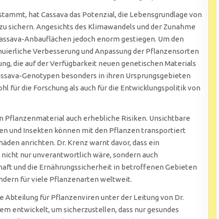
 stammt, hat Cassava das Potenzial, die Lebensgrundlage von
zu sichern. Angesichts des Klimawandels und der Zunahme
 Cassava-Anbauflächen jedoch enorm gestiegen. Um den
nuierliche Verbesserung und Anpassung der Pflanzensorten
ung, die auf der Verfügbarkeit neuen genetischen Materials
 Cassava-Genotypen besonders in ihren Ursprungsgebieten
l für die Forschung als auch für die Entwicklungspolitik von
on Pflanzenmaterial auch erhebliche Risiken. Unsichtbare
zen und Insekten können mit den Pflanzen transportiert
den anrichten. Dr. Krenz warnt davor, dass ein
 nicht nur unverantwortlich wäre, sondern auch
haft und die Ernährungssicherheit in betroffenen Gebieten
ondern für viele Pflanzenarten weltweit.
e Abteilung für Pflanzenviren unter der Leitung von Dr.
m entwickelt, um sicherzustellen, dass nur gesundes