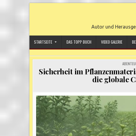
Skip
to
content
Autor und Herausge
STARTSEITE
DAS TOPP BUCH
VIDEO GALERIE
BE
POSTED
ABENTEU
IN
Sicherheit im Pflanzenmateri
die globale 