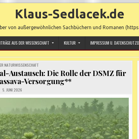
Klaus-Sedlacek.de
ber von außergewöhnlichen Sachbüchern und Romanen (https:/
ITRÄGE AUS DER WISSENSCHAFT
KULTUR
IMPRESSUM U. DATENSCHUTZE
ER NATURWISSENSCHAFT
al-Austausch: Die Rolle der DSMZ für
Cassava-Versorgung**
5. JUNI 2026