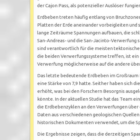
der Cajon Pass, als potenzieller Auslöser fungie
Erdbeben treten häufig entlang von Bruchzonen 
Platten der Erde aneinander vorbeigleiten und s
lange Zeiträume Spannungen aufbauen, die schl
San-Andreas- und die San-Jacinto-Verwerfung s
sind verantwortlich für die meisten tektonisch
die beiden Verwerfungssysteme treffen, ist ei
Verwerfung möglicherweise auf die andere übe
Das letzte bedeutende Erdbeben im Großraum L
eine Stärke von 7,9 hatte. Seither haben sich 
erhöht, was bei den Forschern Besorgnis ausgel
könnte. In der aktuellen Studie hat das Team ei
die Erdbebenzyklen an den Verwerfungen über e
Daten aus verschiedenen geologischen Quellen
historischen Dokumenten verwendet, um die S
Die Ergebnisse zeigen, dass die derzeitigen Sp