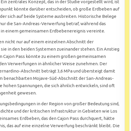
in zentrales Konzept, das in der Studie vorgestellt wird, ist
enpunkt könnte darüber entscheiden, ob große Erdbeben auf
er sich auf beide Systeme ausbreiten. Historische Belege
 nur die San-Andreas-Verwerfung betraf, während das
in einem gemeinsamen Erdbebenereignis vereinte.
n nicht nur auf einem einzelnen Abschnitt der
sie in den beiden Systemen zueinander stehen. Ein Anstieg
m Cajon Pass könnte zu einem großen gemeinsamen
den Verwerfungen in ähnlicher Weise zunehmen. Der
rnardino-Abschnitt beträgt 3,6 MPa und übersteigt damit
dem benachbarten Mojave-Süd-Abschnitt der San-Andreas-
e hohen Spannungen, die sich ähnlich entwickeln, sind oft
ngenheit gewesen.
nnungsbedingungen in der Region von großer Bedeutung sind,
chte und der kritischen Infrastruktur in Gebieten wie Los
einsames Erdbeben, das den Cajon Pass durchquert, hätte
is, das auf eine einzelne Verwerfung beschränkt bleibt. Die