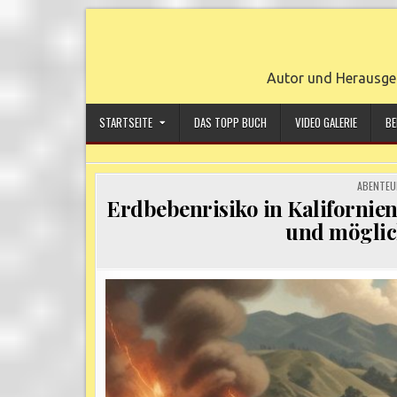
Skip
to
content
Autor und Herausge
STARTSEITE
DAS TOPP BUCH
VIDEO GALERIE
BE
POSTED
ABENTEU
IN
Erdbebenrisiko in Kalifornie
und möglic