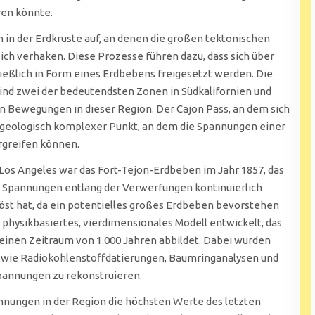
ren könnte.
in der Erdkruste auf, an denen die großen tektonischen
ich verhaken. Diese Prozesse führen dazu, dass sich über
ießlich in Form eines Erdbebens freigesetzt werden. Die
ind zwei der bedeutendsten Zonen in Südkalifornien und
en Bewegungen in dieser Region. Der Cajon Pass, an dem sich
n geologisch komplexer Punkt, an dem die Spannungen einer
rgreifen können.
os Angeles war das Fort-Tejon-Erdbeben im Jahr 1857, das
die Spannungen entlang der Verwerfungen kontinuierlich
öst hat, da ein potentielles großes Erdbeben bevorstehen
n physikbasiertes, vierdimensionales Modell entwickelt, das
inen Zeitraum von 1.000 Jahren abbildet. Dabei wurden
 wie Radiokohlenstoffdatierungen, Baumringanalysen und
pannungen zu rekonstruieren.
annungen in der Region die höchsten Werte des letzten