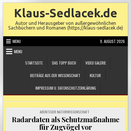
Skip
Klaus-Sedlacek.de
to
content
Autor und Herausgeber von außergewöhnlichen
Sachbüchern und Romanen (https://klaus-sedlacek.de)
MENU
9. AUGUST 2026
MENU
STARTSEITE
DAS TOPP BUCH
VIDEO GALERIE
BEITRÄGE AUS DER WISSENSCHAFT
KULTUR
IMPRESSUM U. DATENSCHUTZERKLÄRUNG
POSTED
ABENTEUER NATURWISSENSCHAFT
IN
Radardaten als Schutzmaßnahme
für Zugvögel vor