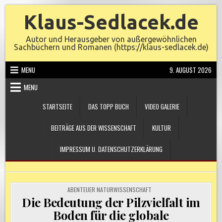
Skip
Klaus-Sedlacek.de
to
content
Autor und Herausgeber von außergewöhnlichen
Sachbüchern und Romanen (https://klaus-sedlacek.de)
MENU
9. AUGUST 2026
MENU
STARTSEITE
DAS TOPP BUCH
VIDEO GALERIE
BEITRÄGE AUS DER WISSENSCHAFT
KULTUR
IMPRESSUM U. DATENSCHUTZERKLÄRUNG
POSTED
ABENTEUER NATURWISSENSCHAFT
IN
Die Bedeutung der Pilzvielfalt im
Boden für die globale