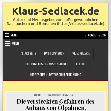
Skip
Klaus-Sedlacek.de
to
content
Autor und Herausgeber von außergewöhnlichen
Sachbüchern und Romanen (https://klaus-sedlacek.de)
MENU
7. AUGUST 2026
MENU
STARTSEITE
DAS TOPP BUCH
VIDEO GALERIE
BEITRÄGE AUS DER WISSENSCHAFT
KULTUR
IMPRESSUM U. DATENSCHUTZERKLÄRUNG
POSTED
ABENTEUER NATURWISSENSCHAFT
IN
Die versteckten Gefahren des
Anbaus von Ölpalmen,