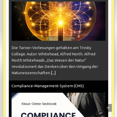
Die Tarner-Vorlesungen gehalten am Trinity
College. Autor: Whitehead, Alfred North. Alfred
North Whiteheads „Das Wesen der Natur“
revolutioniert das Denken über den Umgang der
Naturwissenschaften
[...]
Compliance-Management-System (CMS)
SCRO
TO
TOP