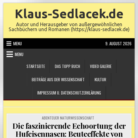
Skip
Klaus-Sedlacek.de
to
content
Autor und Herausgeber von außergewöhnlichen
Sachbüchern und Romanen (https://klaus-sedlacek.de)
MENU
9. AUGUST 2026
MENU
STARTSEITE
DAS TOPP BUCH
VIDEO GALERIE
BEITRÄGE AUS DER WISSENSCHAFT
KULTUR
IMPRESSUM U. DATENSCHUTZERKLÄRUNG
POSTED
ABENTEUER NATURWISSENSCHAFT
IN
Die faszinierende Echoortung der
Hufeisennasen: Beuteeffekte von