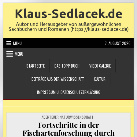
Skip
Klaus-Sedlacek.de
to
content
Autor und Herausgeber von außergewöhnlichen
Sachbüchern und Romanen (https://klaus-sedlacek.de)
MENU
7. AUGUST 2026
MENU
STARTSEITE
DAS TOPP BUCH
VIDEO GALERIE
BEITRÄGE AUS DER WISSENSCHAFT
KULTUR
IMPRESSUM U. DATENSCHUTZERKLÄRUNG
POSTED
ABENTEUER NATURWISSENSCHAFT
IN
Fortschritte in der
Fischartenforschung durch