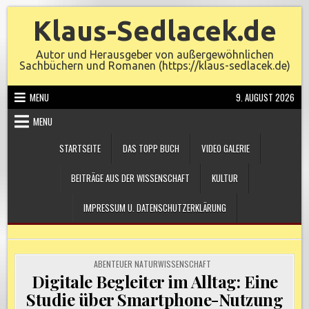
Skip
Klaus-Sedlacek.de
to
content
Autor und Herausgeber von außergewöhnlichen
Sachbüchern und Romanen (https://klaus-sedlacek.de)
MENU
9. AUGUST 2026
MENU
STARTSEITE
DAS TOPP BUCH
VIDEO GALERIE
BEITRÄGE AUS DER WISSENSCHAFT
KULTUR
IMPRESSUM U. DATENSCHUTZERKLÄRUNG
POSTED
ABENTEUER NATURWISSENSCHAFT
IN
Digitale Begleiter im Alltag: Eine
Studie über Smartphone-Nutzung