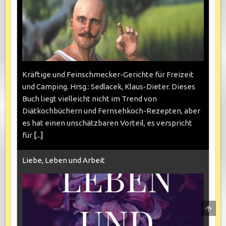
Kräftige und Feinschmecker-Gerichte für Freizeit
und Camping. Hrsg.: Sedlacek, Klaus-Dieter. Dieses
Buch liegt vielleicht nicht im Trend von
Diätkochbüchern und Fernsehkoch-Rezepten, aber
es hat einen unschätzbaren Vorteil, es verspricht
für
[...]
Liebe, Leben und Arbeit
SCRO
TO
TOP