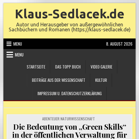
Skip
Klaus-Sedlacek.de
to
content
Autor und Herausgeber von außergewöhnlichen
Sachbüchern und Romanen (https://klaus-sedlacek.de)
MENU
8. AUGUST 2026
MENU
STARTSEITE
DAS TOPP BUCH
VIDEO GALERIE
BEITRÄGE AUS DER WISSENSCHAFT
KULTUR
IMPRESSUM U. DATENSCHUTZERKLÄRUNG
POSTED
ABENTEUER NATURWISSENSCHAFT
IN
Die Bedeutung von „Green Skills“
in der öffentlichen Verwaltung für