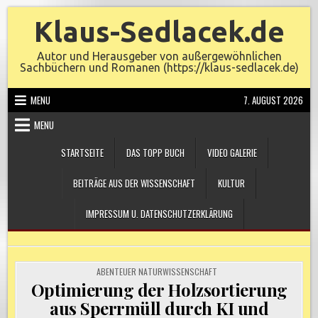
Skip
Klaus-Sedlacek.de
to
content
Autor und Herausgeber von außergewöhnlichen
Sachbüchern und Romanen (https://klaus-sedlacek.de)
MENU
7. AUGUST 2026
MENU
STARTSEITE
DAS TOPP BUCH
VIDEO GALERIE
BEITRÄGE AUS DER WISSENSCHAFT
KULTUR
IMPRESSUM U. DATENSCHUTZERKLÄRUNG
POSTED
ABENTEUER NATURWISSENSCHAFT
IN
Optimierung der Holzsortierung
aus Sperrmüll durch KI und