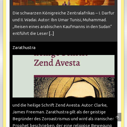
Die schwarzen Königreiche Zentralafrikas – I. Darfur
und II. Wadai. Autor: Ibn Umar Tunisi, Muhammad.
„Reisen eines arabischen Kaufmanns in den Sudan“
entführt die Leser
[...]
Zarathustra
und die heilige Schrift Zend Avesta. Autor: Clarke,
James Freeman. Zarathustra gilt als der geistige
SCRO
Begründer des Zoroastrismus und wird als iranischer
TO
TOP
Prophet beschrieben, der eine religiöse Bewegung