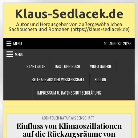
Skip
Klaus-Sedlacek.de
to
content
Autor und Herausgeber von außergewöhnlichen
Sachbüchern und Romanen (https://klaus-sedlacek.de)
MENU
10. AUGUST 2026
MENU
STARTSEITE
DAS TOPP BUCH
VIDEO GALERIE
BEITRÄGE AUS DER WISSENSCHAFT
KULTUR
IMPRESSUM U. DATENSCHUTZERKLÄRUNG
POSTED
ABENTEUER NATURWISSENSCHAFT
IN
Einfluss von Klimaoszillationen
auf die Rückzugsräume von